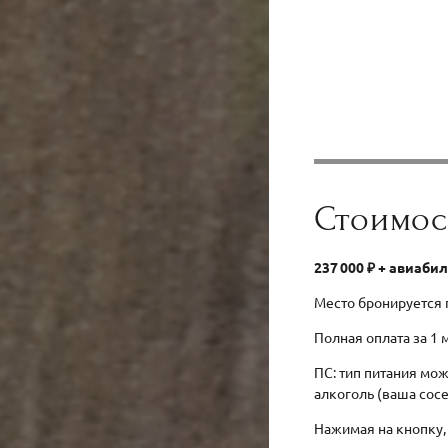
Стоимос
237 000
₽ + авиабил
Место бронируется 
Полная оплата за 1 
ПС: тип питания мож
алкоголь (ваша сос
Нажимая на кнопку,