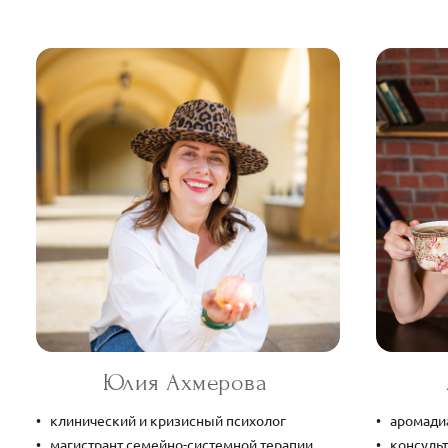
Юлия Ахмерова
клинический и кризисный психолог
аромади
магистрант семейно-системной терапии
консуль