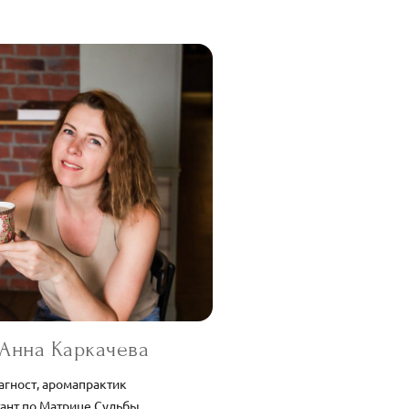
Анна Каркачева
агност, аромапрактик
тант по Матрице Судьбы