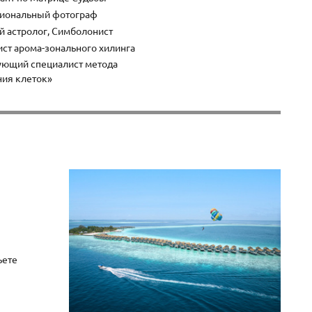
иональный фотограф
й астролог, Симболонист
ст арома-зонального хилинга
ующий специалист метода
ия клеток»
ьете