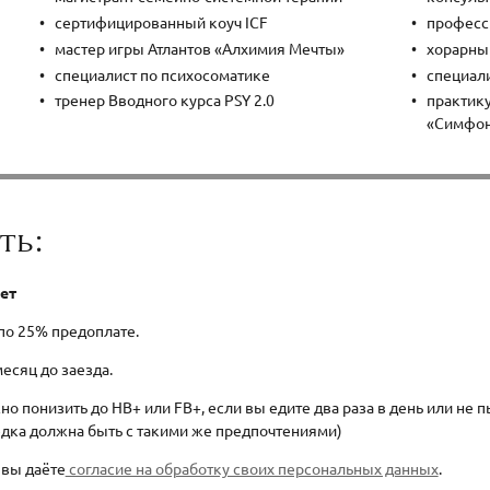
сертифицированный коуч ICF
професс
мастер игры Атлантов «Алхимия Ме
чты»
хорарны
специалист по психосоматике
специали
тренер Вводного курса PSY 2.0
практик
«Симфон
ть:
ет
по 25% предоплате.
месяц до заезда.
но понизить до HB+ или FB+, если вы едите два раза в день или не п
едка должна быть с такими же предпочтениями)
 вы даёте
согласие на обработку своих персональных данных
.