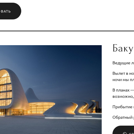
ОВАТЬ
Баку
Ведущие ле
Вылет в но
ночи мы пл
В планах —
возможно
Прибытие в
Обратный р