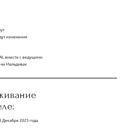
нут
дут изменения
ZAL вместе с ведущими
е на Мальдивах
живание
еле:
-8 Декабря 2025 года