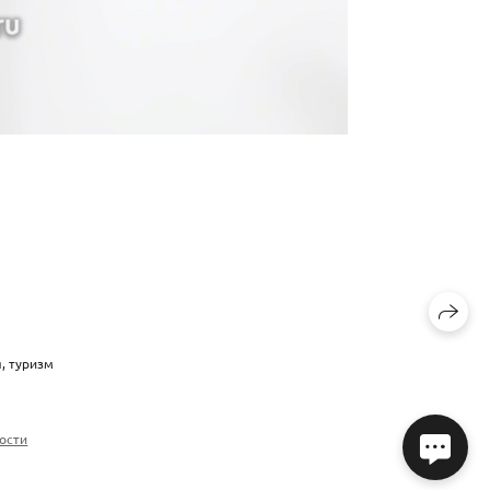
, туризм
ости