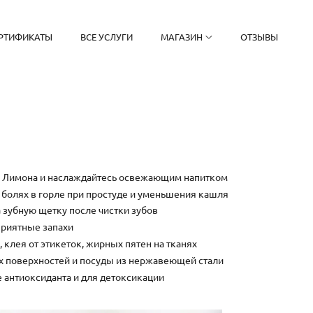
РТИФИКАТЫ
ВСЕ УСЛУГИ
МАГАЗИН
ОТЗЫВЫ
ль Лимона и наслаждайтесь освежающим напитком
 болях в горле при простуде и уменьшения кашля
 зубную щетку после чистки зубов
приятные запахи
 клея от этикеток, жирных пятен на тканях
х поверхностей и посуды из нержавеющей стали
е антиоксиданта и для детоксикации